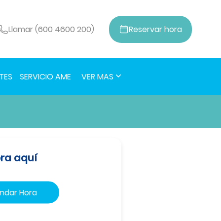
Llamar (600 4600 200)
Reservar
hora
TES
SERVICIO AME
VER MAS
ra aquí
ndar Hora