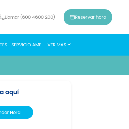
Llamar (600 4600 200)
Reservar
hora
TES
SERVICIO AME
VER MAS
a aquí
dar Hora