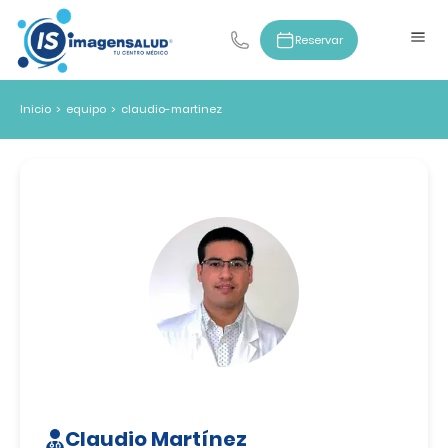
Reservar
Inicio
>
equipo
>
claudio-martinez
Claudio Martínez