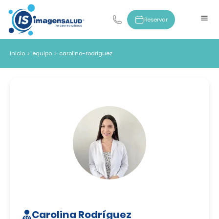
Reservar
Inicio
>
equipo
>
carolina-rodriguez
Carolina Rodríguez