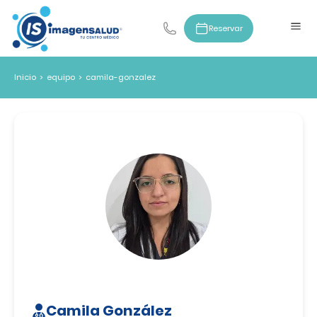
Reservar
Inicio
>
equipo
>
camila-gonzalez
Camila González